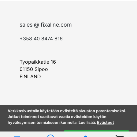
sales @ fixaline.com
+358 40 8474 816
Työpaikkatie 16
01150
Sipoo
FINLAN
D
Verkkosivustolla käytetään evästeitä sivuston parantamiseksi.
Jotkut toiminnot saattavat vaatia evästeiden käytön
© 2023 Sukitustukku Oy
hyväksymisen toimiakseen kunnolla. Lue lisää:
Evästeet
Kyllä, hyväksyn evästeet.